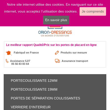
Notre site internet utilise des cookies. En naviguant sur ce site
LOGIN
internet, vous acceptez l'utilisation des cookies.
Je comprends
En savoir plus
Le meilleur rapport Qualité/Prix sur les portes de placard en ligne
Fabriqué en France
Produits sur mesure
Assistance 5J/7
Assurance transport
05 56 83 83 64
PORTE
COULISSANTE 12MM
PORTE
COULISSANTE 19MM
PORTES DE SÉPARATION
COULISSANTES
VERRIERE
D'INTERIEUR