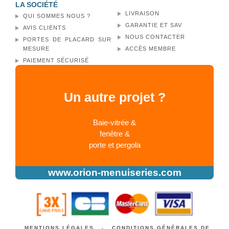
LA SOCIÉTÉ
LIVRAISON
QUI SOMMES NOUS ?
GARANTIE ET SAV
AVIS CLIENTS
NOUS CONTACTER
PORTES DE PLACARD SUR
MESURE
ACCÈS MEMBRE
PAIEMENT SÉCURISÉ
Un autre projet ?
Baie-vitrée &
fenêtre &
porte et pergola
www.orion-menuiseries.com
MENTIONS LÉGALES
-
CONDITIONS GÉNÉRALES DE