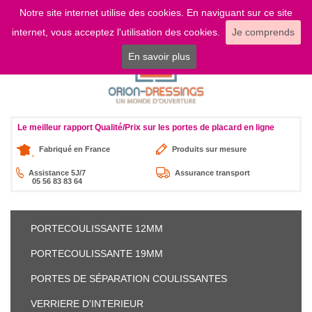
Notre site internet utilise des cookies. En naviguant sur ce site
LOGIN
internet, vous acceptez l'utilisation des cookies.
Je comprends
En savoir plus
Le meilleur rapport Qualité/Prix sur les portes de placard en ligne
Fabriqué en France
Produits sur mesure
Assistance 5J/7
Assurance transport
05 56 83 83 64
PORTE
COULISSANTE 12MM
PORTE
COULISSANTE 19MM
PORTES DE SÉPARATION
COULISSANTES
VERRIERE
D'INTERIEUR