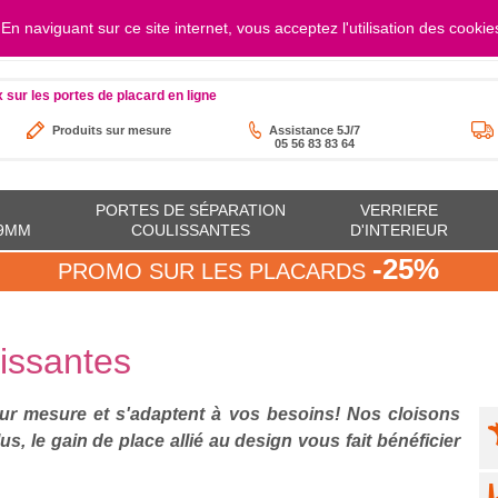
. En naviguant sur ce site internet, vous acceptez l'utilisation des cookie
au vendredi de 8h à 17h30
contact@orion-
x sur les portes de placard en ligne
Produits sur mesure
Assistance 5J/7
05 56 83 83 64
PORTES DE SÉPARATION
VERRIERE
19MM
COULISSANTES
D'INTERIEUR
-25%
PROMO SUR LES PLACARDS
lissantes
ur mesure et s'adaptent à vos besoins! Nos cloisons
lus, le gain de place allié au design vous fait bénéficier