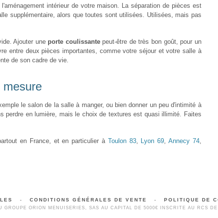
ser l'aménagement intérieur de votre maison. La séparation de pièces est
salle supplémentaire, alors que toutes sont utilisées. Utilisées, mais pas
ide. Ajouter une
porte coulissante
peut-être de très bon goût, pour un
re entre deux pièces importantes, comme votre séjour et votre salle à
nte de son cadre de vie.
r mesure
emple le salon de la salle à manger, ou bien donner un peu d'intimité à
 perdre en lumière, mais le choix de textures est quasi illimité. Faites
artout en France, et en particulier à
Toulon 83
,
Lyon 69
,
Annecy 74
,
ALES
-
CONDITIONS GÉNÉRALES DE VENTE
-
POLITIQUE DE C
 GROUPE ORION MENUISERIES, SAS AU CAPITAL DE 5000€ INSCRITE AU RCS DE