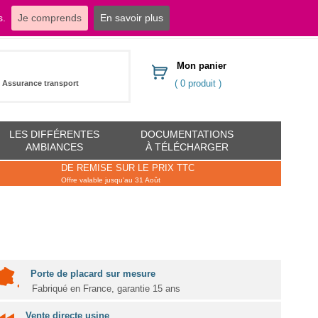
s.
Je comprends
En savoir plus
dressings.com
Mon panier
( 0 produit )
Assurance transport
LES DIFFÉRENTES
DOCUMENTATIONS
AMBIANCES
À TÉLÉCHARGER
DE REMISE SUR LE PRIX TTC
Offre valable jusqu'au 31 Août
Porte de placard sur mesure
Fabriqué en France, garantie 15 ans
Vente directe usine