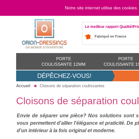
Notre site internet utilise des cookies
LOGIN
Du lundi 
Le meilleur rapport Qualité/Pri
Fabriqué en France
PORTE
PORTE
COULISSANTE 12MM
COULISSANTE 
DÉPÊCHEZ-VOUS!
Accueil
Cloisons de séparation coulissantes
Cloisons de séparation cou
Envie de séparer une pièce? Nos solutions sont s
vous permettent d'allier l'élégance et praticité. De p
d'un intérieur à la fois original et moderne.