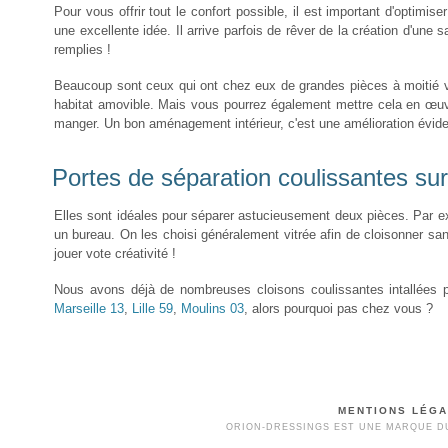
Pour vous offrir tout le confort possible, il est important d'optimi
une excellente idée. Il arrive parfois de rêver de la création d'une 
remplies !
Beaucoup sont ceux qui ont chez eux de grandes pièces à moitié v
habitat amovible. Mais vous pourrez également mettre cela en œuv
manger. Un bon aménagement intérieur, c'est une amélioration évide
Portes de séparation coulissantes su
Elles sont idéales pour séparer astucieusement deux pièces. Par ex
un bureau. On les choisi généralement vitrée afin de cloisonner sans
jouer vote créativité !
Nous avons déjà de nombreuses cloisons coulissantes intallées p
Marseille 13
,
Lille 59
,
Moulins 03
, alors pourquoi pas chez vous ?
MENTIONS LÉG
ORION-DRESSINGS EST UNE MARQUE DU