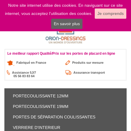
Notre site internet utilise des cookies. En naviguant sur ce site
LOGIN
internet, vous acceptez l'utilisation des cookies.
Je comprends
En savoir plus
Le meilleur rapport Qualité/Prix sur les portes de placard en ligne
Fabriqué en France
Produits sur mesure
Assistance 5J/7
Assurance transport
05 56 83 83 64
PORTE
COULISSANTE 12MM
PORTE
COULISSANTE 19MM
PORTES DE SÉPARATION
COULISSANTES
VERRIERE
D'INTERIEUR