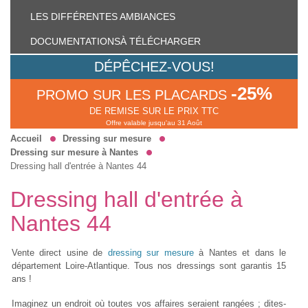
LES DIFFÉRENTES
AMBIANCES
DOCUMENTATIONS
À TÉLÉCHARGER
DÉPÊCHEZ-VOUS!
-25%
PROMO SUR LES PLACARDS
DE REMISE SUR LE PRIX TTC
Offre valable jusqu'au 31 Août
Accueil
Dressing sur mesure
Dressing sur mesure à Nantes
Dressing hall d'entrée à Nantes 44
Dressing hall d'entrée à
Nantes 44
Vente direct usine de
dressing sur mesure
à Nantes et dans le
département Loire-Atlantique. Tous nos dressings sont garantis 15
ans !
Imaginez un endroit où toutes vos affaires seraient rangées ; dites‐