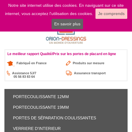
Notre site internet utilise des cookies. En naviguant sur ce site
LOGIN
internet, vous acceptez l'utilisation des cookies.
Je comprends
En savoir plus
Le meilleur rapport Qualité/Prix sur les portes de placard en ligne
Fabriqué en France
Produits sur mesure
Assistance 5J/7
Assurance transport
05 56 83 83 64
PORTE
COULISSANTE 12MM
PORTE
COULISSANTE 19MM
PORTES DE SÉPARATION
COULISSANTES
VERRIERE
D'INTERIEUR