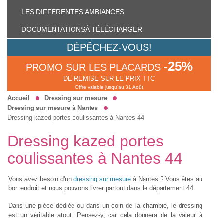
LES DIFFÉRENTES
AMBIANCES
DOCUMENTATIONS
À TÉLÉCHARGER
DÉPÊCHEZ-VOUS!
-25%
PROMO SUR LES PLACARDS
DE REMISE SUR LE PRIX TTC
Offre valable jusqu'au 31 Août
Accueil
Dressing sur mesure
Dressing sur mesure à Nantes
Dressing kazed portes coulissantes à Nantes 44
Dressing kazed portes
coulissantes à Nantes 44
Vous avez besoin d'un
dressing sur mesure
à Nantes ? Vous êtes au
bon endroit et nous pouvons livrer partout dans le département 44.
Dans une pièce dédiée ou dans un coin de la chambre, le dressing
est un véritable atout. Pensez-y, car cela donnera de la valeur à