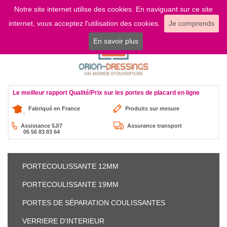
Notre site internet utilise des cookies. En naviguant sur ce site
LOGIN
internet, vous acceptez l'utilisation des cookies.
Je comprends
En savoir plus
Le meilleur rapport Qualité/Prix sur les portes de placard en ligne
Fabriqué en France
Produits sur mesure
Assistance 5J/7
Assurance transport
05 56 83 83 64
PORTE
COULISSANTE 12MM
PORTE
COULISSANTE 19MM
PORTES DE SÉPARATION
COULISSANTES
VERRIERE
D'INTERIEUR