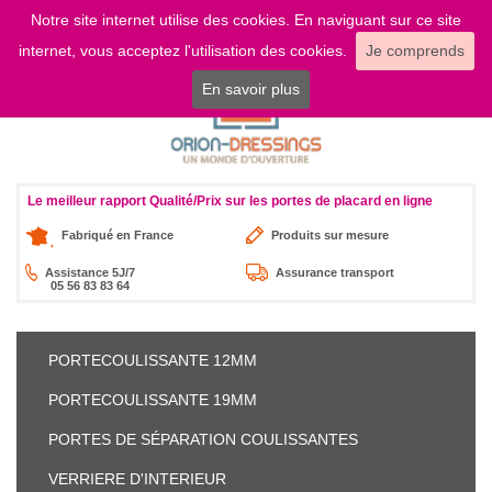
Notre site internet utilise des cookies. En naviguant sur ce site
LOGIN
internet, vous acceptez l'utilisation des cookies.
Je comprends
En savoir plus
Le meilleur rapport Qualité/Prix sur les portes de placard en ligne
Fabriqué en France
Produits sur mesure
Assistance 5J/7
Assurance transport
05 56 83 83 64
PORTE
COULISSANTE 12MM
PORTE
COULISSANTE 19MM
PORTES DE SÉPARATION
COULISSANTES
VERRIERE
D'INTERIEUR