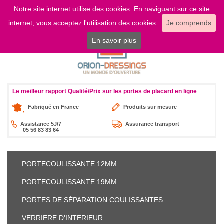
Notre site internet utilise des cookies. En naviguant sur ce site
LOGIN
internet, vous acceptez l'utilisation des cookies.
Je comprends
En savoir plus
Le meilleur rapport Qualité/Prix sur les portes de placard en ligne
Fabriqué en France
Produits sur mesure
Assistance 5J/7
Assurance transport
05 56 83 83 64
PORTE
COULISSANTE 12MM
PORTE
COULISSANTE 19MM
PORTES DE SÉPARATION
COULISSANTES
VERRIERE
D'INTERIEUR