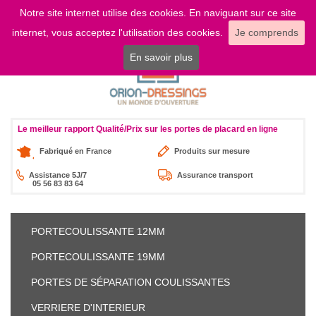
Notre site internet utilise des cookies. En naviguant sur ce site
LOGIN
internet, vous acceptez l'utilisation des cookies.
Je comprends
En savoir plus
Le meilleur rapport Qualité/Prix sur les portes de placard en ligne
Fabriqué en France
Produits sur mesure
Assistance 5J/7
Assurance transport
05 56 83 83 64
PORTE
COULISSANTE 12MM
PORTE
COULISSANTE 19MM
PORTES DE SÉPARATION
COULISSANTES
VERRIERE
D'INTERIEUR