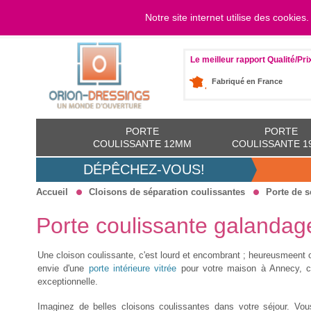
Notre site internet utilise des cookies
LOGIN
Du lundi 
Le meilleur rapport Qualité/Pri
Fabriqué en France
PORTE
PORTE
COULISSANTE 12MM
COULISSANTE 
DÉPÊCHEZ-VOUS!
Accueil
Cloisons de séparation coulissantes
Porte de s
Porte coulissante galandag
Une cloison coulissante, c'est lourd et encombrant ; heureusmeent 
envie d'une
porte intérieure vitrée
pour votre maison à Annecy, c'
exceptionnelle.
Imaginez de belles cloisons coulissantes dans votre séjour. Vo