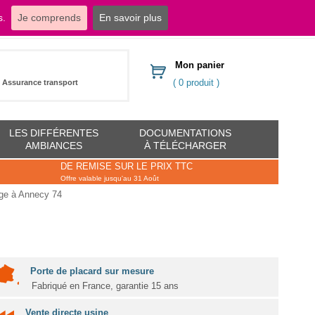
s.
Je comprends
En savoir plus
dressings.com
Mon panier
( 0 produit )
Assurance transport
LES DIFFÉRENTES
DOCUMENTATIONS
AMBIANCES
À TÉLÉCHARGER
DE REMISE SUR LE PRIX TTC
Offre valable jusqu'au 31 Août
age à Annecy 74
Porte de placard sur mesure
Fabriqué en France, garantie 15 ans
Vente directe usine