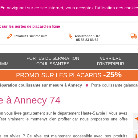
. En naviguant sur ce site internet, vous acceptez l'utilisation des cookie
au vendredi de 8h à 17h30
contact@orion-
x sur les portes de placard en ligne
Produits sur mesure
Assistance 5J/7
05 56 83 83 64
PORTES DE SÉPARATION
VERRIERE
19MM
COULISSANTES
D'INTERIEUR
-25%
PROMO SUR LES PLACARDS
éparation coulissante sur mesure à Annecy
Porte coulissante galand
e à Annecy 74
on vous livre gratuitement sur le département Haute-Savoie ! Vous avez
est vraiment le momenyt d'en profiter car nous proposons une offre
us en réviez ? Ce rêve est maintenant accessible avec nos produits