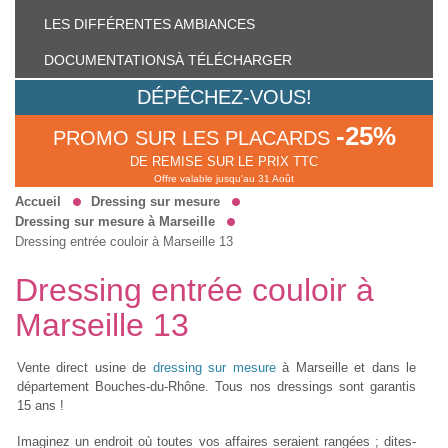
LES DIFFÉRENTES
AMBIANCES
DOCUMENTATIONS
À TÉLÉCHARGER
DÉPÊCHEZ-VOUS!
-25%
PROMO SUR LES PLACARDS
DE REMISE SUR LE PRIX TTC
Offre valable jusqu'au 31 Août
Accueil
Dressing sur mesure
Dressing sur mesure à Marseille
Dressing entrée couloir à Marseille 13
Dressing entrée couloir à
Marseille 13
Vente direct usine de
dressing sur mesure
à Marseille et dans le
département Bouches-du-Rhône. Tous nos dressings sont garantis
15 ans !
Imaginez un endroit où toutes vos affaires seraient rangées ; dites‐