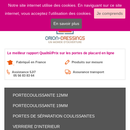
Notre site internet utilise des cookies. En naviguant sur ce site
LOGIN
internet, vous acceptez l'utilisation des cookies.
Je comprends
En savoir plus
Le meilleur rapport Qualité/Prix sur les portes de placard en ligne
Fabriqué en France
Produits sur mesure
Assistance 5J/7
Assurance transport
05 56 83 83 64
PORTE
COULISSANTE 12MM
PORTE
COULISSANTE 19MM
PORTES DE SÉPARATION
COULISSANTES
VERRIERE
D'INTERIEUR