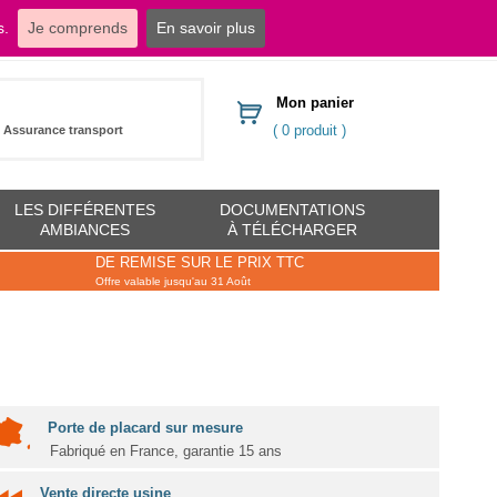
s.
Je comprends
En savoir plus
dressings.com
Mon panier
( 0 produit )
Assurance transport
LES DIFFÉRENTES
DOCUMENTATIONS
AMBIANCES
À TÉLÉCHARGER
DE REMISE SUR LE PRIX TTC
Offre valable jusqu'au 31 Août
Porte de placard sur mesure
Fabriqué en France, garantie 15 ans
Vente directe usine