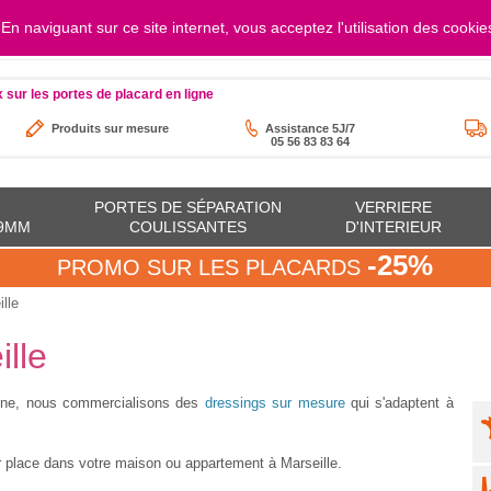
. En naviguant sur ce site internet, vous acceptez l'utilisation des cookie
au vendredi de 8h à 17h30
contact@orion-
x sur les portes de placard en ligne
Produits sur mesure
Assistance 5J/7
05 56 83 83 64
PORTES DE SÉPARATION
VERRIERE
19MM
COULISSANTES
D'INTERIEUR
-25%
PROMO SUR LES PLACARDS
lle
lle
hône, nous commercialisons des
dressings sur mesure
qui s'adaptent à
ur place dans votre maison ou appartement à Marseille.