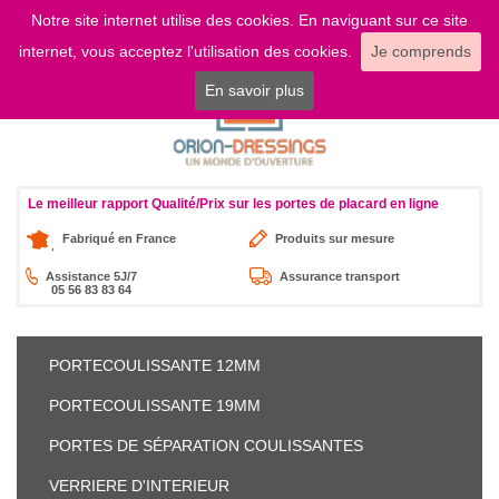
Notre site internet utilise des cookies. En naviguant sur ce site
LOGIN
internet, vous acceptez l'utilisation des cookies.
Je comprends
En savoir plus
Le meilleur rapport Qualité/Prix sur les portes de placard en ligne
Fabriqué en France
Produits sur mesure
Assistance 5J/7
Assurance transport
05 56 83 83 64
PORTE
COULISSANTE 12MM
PORTE
COULISSANTE 19MM
PORTES DE SÉPARATION
COULISSANTES
VERRIERE
D'INTERIEUR