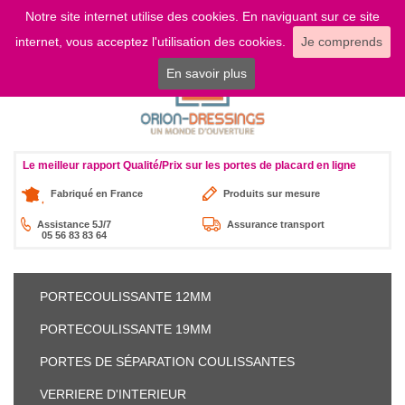
Notre site internet utilise des cookies. En naviguant sur ce site
LOGIN
internet, vous acceptez l'utilisation des cookies.
Je comprends
En savoir plus
Le meilleur rapport Qualité/Prix sur les portes de placard en ligne
Fabriqué en France
Produits sur mesure
Assistance 5J/7
Assurance transport
05 56 83 83 64
PORTE
COULISSANTE 12MM
PORTE
COULISSANTE 19MM
PORTES DE SÉPARATION
COULISSANTES
VERRIERE
D'INTERIEUR