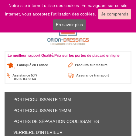
Notre site internet utilise des cookies. En naviguant sur ce site
LOGIN
internet, vous acceptez l'utilisation des cookies.
Je comprends
En savoir plus
Le meilleur rapport Qualité/Prix sur les portes de placard en ligne
Fabriqué en France
Produits sur mesure
Assistance 5J/7
Assurance transport
05 56 83 83 64
PORTE
COULISSANTE 12MM
PORTE
COULISSANTE 19MM
PORTES DE SÉPARATION
COULISSANTES
VERRIERE
D'INTERIEUR