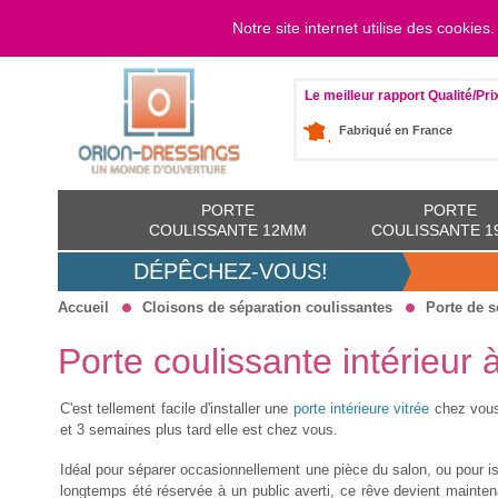
Notre site internet utilise des cookies
LOGIN
Du lundi 
Le meilleur rapport Qualité/Pri
Fabriqué en France
PORTE
PORTE
COULISSANTE 12MM
COULISSANTE 
DÉPÊCHEZ-VOUS!
Accueil
Cloisons de séparation coulissantes
Porte de s
Porte coulissante intérieur 
C'est tellement facile d'installer une
porte intérieure vitrée
chez vous 
et 3 semaines plus tard elle est chez vous.
Idéal pour séparer occasionnellement une pièce du salon, ou pour is
longtemps été réservée à un public averti, ce rêve devient mainten