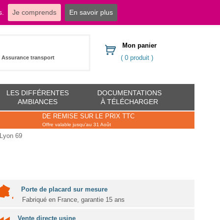
s.
Je comprends
En savoir plus
dressings.com
Mon panier
( 0 produit )
Assurance transport
LES DIFFÉRENTES
DOCUMENTATIONS
AMBIANCES
À TÉLÉCHARGER
DE REMISE SUR LE PRIX TTC
Offre valable jusqu'au 31 Août
 Lyon 69
Porte de placard sur mesure
Fabriqué en France, garantie 15 ans
Vente directe usine