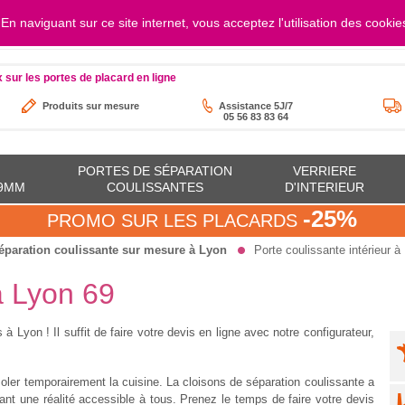
. En naviguant sur ce site internet, vous acceptez l'utilisation des cookie
au vendredi de 8h à 17h30
contact@orion-
x sur les portes de placard en ligne
Produits sur mesure
Assistance 5J/7
05 56 83 83 64
PORTES DE SÉPARATION
VERRIERE
19MM
COULISSANTES
D'INTERIEUR
-25%
PROMO SUR LES PLACARDS
éparation coulissante sur mesure à Lyon
Porte coulissante intérieur à
à Lyon 69
à Lyon ! Il suffit de faire votre devis en ligne avec notre configurateur,
oler temporairement la cuisine. La cloisons de séparation coulissante a
ant une réalité accessible à tous. Prenez le temps de faire votre devis