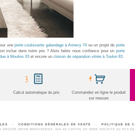
 pour une
porte coulissante galandage à Annecy 74
ou un projet de
porte
est inclue dans notre prix ? Alors faites nous confiance pour un
porte
due à Moulins 03
et encore un
cloison de séparation vitrée à Toulon 83
.
Calcul automatique du prix
Commandez en ligne le produit
sur mesure
ALES
-
CONDITIONS GÉNÉRALES DE VENTE
-
POLITIQUE DE C
 GROUPE ORION MENUISERIES, SAS AU CAPITAL DE 5000€ INSCRITE AU RCS DE